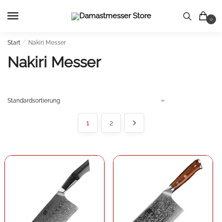
Skip
Skip
to
to
0
navigation
content
Start
/
Nakiri Messer
Nakiri Messer
1
2