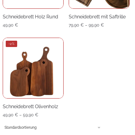
Schneidebrett Holz Rund
Schneidebrett mit Saftrille
Preisspanne:
49,90
€
79,90
€
–
99,90
€
79,90 €
bis
-2%
99,90 €
Schneidebrett Olivenholz
Preisspanne:
49,90
€
–
59,90
€
49,90 €
bis
59,90 €