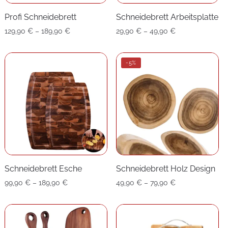
Profi Schneidebrett
Schneidebrett Arbeitsplatte
Preisspanne:
Preisspanne:
129,90
€
–
189,90
€
29,90
€
–
49,90
€
129,90 €
29,90 €
bis
bis
-5%
189,90 €
49,90 €
Schneidebrett Esche
Schneidebrett Holz Design
Preisspanne:
Preisspanne:
99,90
€
–
189,90
€
49,90
€
–
79,90
€
99,90 €
49,90 €
bis
bis
189,90 €
79,90 €