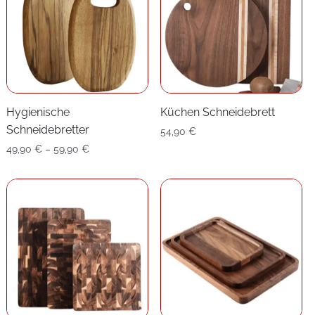
Hygienische
Küchen Schneidebrett
Schneidebretter
54,90
€
Preisspanne:
49,90
€
–
59,90
€
49,90 €
bis
59,90 €