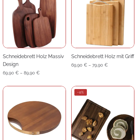
Schneidebrett Holz Massiv
Schneidebrett Holz mit Griff
Design
Preisspanne:
69,90
€
–
79,90
€
69,90 €
Preisspanne:
69,90
€
–
89,90
€
bis
69,90 €
79,90 €
bis
-0%
89,90 €