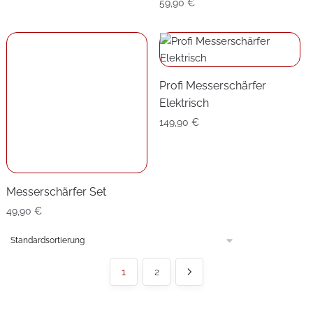
59,90
€
Messerschärfer Set
Profi Messerschärfer
49,90
€
Elektrisch
149,90
€
1
2
Küchenzubehör ist ein wichtiger Bestandteil jeder
gut ausgestatteten Küche. Es umfasst verschiedene
Gegenstände und Werkzeuge, die beim Kochen und
Backen hilfreich sind. Dazu gehören beispielsweise