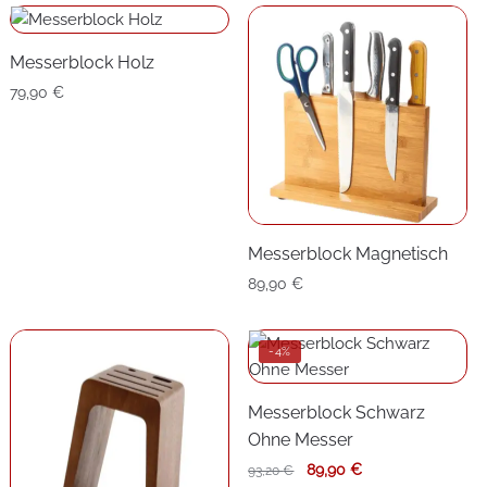
Messerblock Holz
79,90
€
Messerblock Magnetisch
89,90
€
-4%
Messerblock Schwarz
Ohne Messer
Ursprünglicher
Aktueller
89,90
€
93,20
€