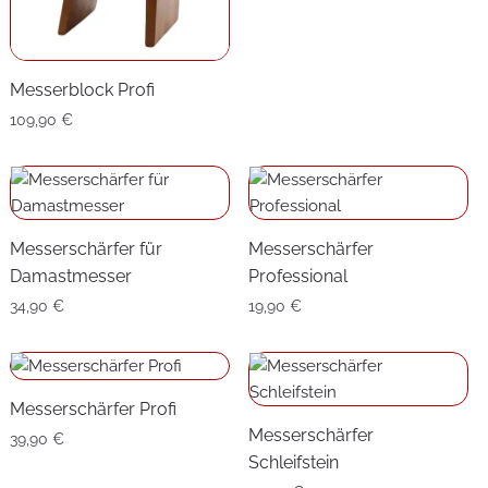
Preis
Preis
war:
ist:
93,20 €
89,90 €.
Messerblock Profi
109,90
€
Messerschärfer für
Messerschärfer
Damastmesser
Professional
34,90
€
19,90
€
Messerschärfer Profi
Messerschärfer
39,90
€
Schleifstein