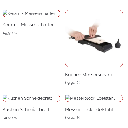
bis
49,90 €
69,90 €
bis
59,90 €
Keramik Messerschärfer
49,90
€
Küchen Messerschärfer
69,90
€
Küchen Schneidebrett
Messerblock Edelstahl
54,90
€
69,90
€