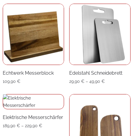
Echtwerk Messerblock
Edelstahl Schneidebrett
Preisspanne:
109,90
€
29,90
€
–
49,90
€
29,90 €
bis
49,90 €
Elektrische Messerschärfer
Preisspanne:
189,90
€
–
229,90
€
189,90 €