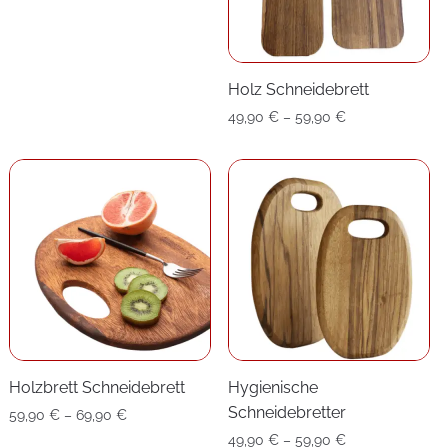
bis
229,90 €
Holz Schneidebrett
Preisspanne:
49,90
€
–
59,90
€
49,90 €
bis
59,90 €
Holzbrett Schneidebrett
Hygienische
Schneidebretter
Preisspanne:
59,90
€
–
69,90
€
59,90 €
Preisspanne:
49,90
€
–
59,90
€