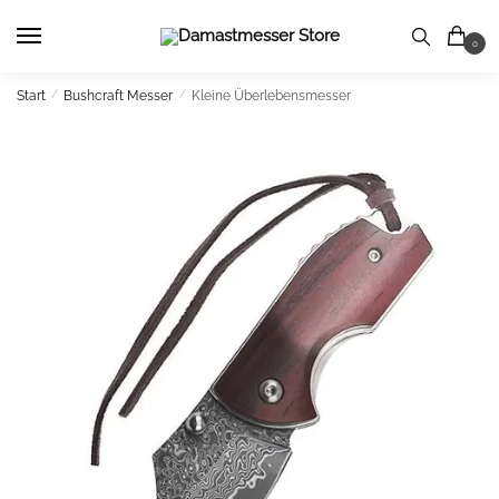
Skip
Skip
to
to
0
navigation
content
Start
/
Bushcraft Messer
/
Kleine Überlebensmesser