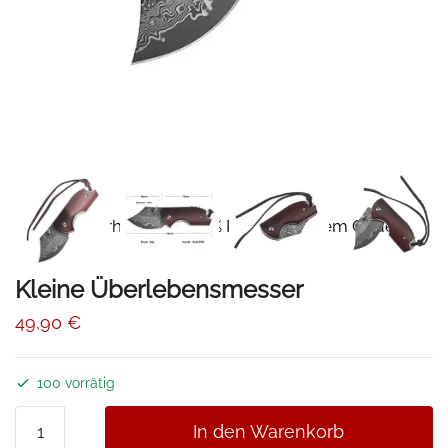
📦Erhalten Sie 15% Rabatt mit dem Code
-10%
DAMAST15
Kleine Überlebensmesser
49,90
€
100 vorrätig
Kleine
In den Warenkorb
Überlebensmesser