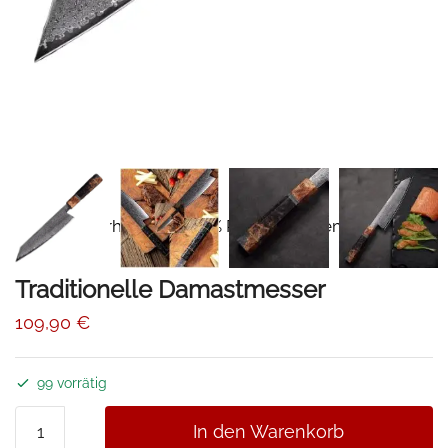
📦Erhalten Sie 15% Rabatt mit dem Code
-10%
DAMAST15
Traditionelle Damastmesser
109,90
€
99 vorrätig
Traditionelle
In den Warenkorb
Damastmesser