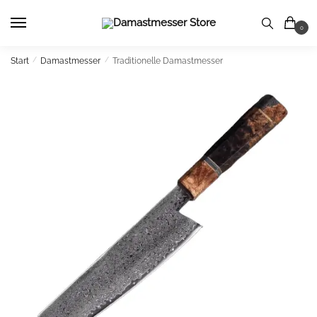
Skip
Skip
to
to
0
navigation
content
Start
/
Damastmesser
/
Traditionelle Damastmesser