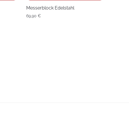
Messerblock Edelstahl
69,90
€