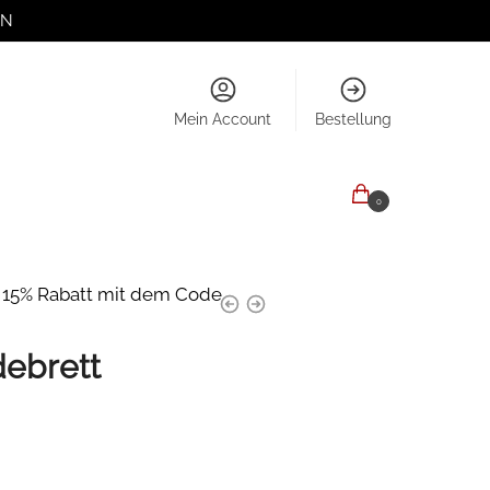
EN
Mein Account
Bestellung
0,00
€
0
e 15% Rabatt mit dem Code
debrett
eisspanne:
,90 €