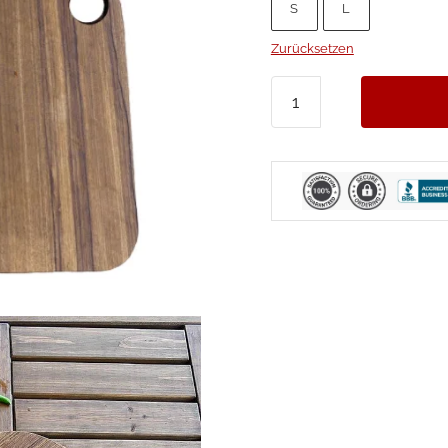
S
L
59
Zurücksetzen
Holz
Schneidebrett
Menge