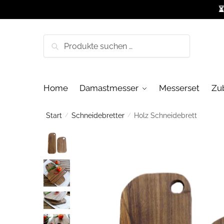
Skip
Skip
⏳
to
to
navigation
content
Suchen
Suchen
nach:
Home
Damastmesser
Messerset
Zu
Start
/
Schneidebretter
/
Holz Schneidebrett