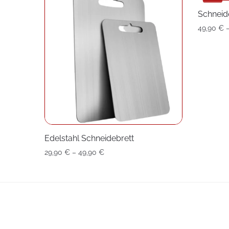
Schneid
49,90
€
Edelstahl Schneidebrett
Preisspanne:
29,90
€
–
49,90
€
29,90 €
bis
49,90 €