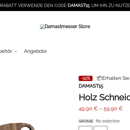
RABATT: VERWENDE DEN CODE
DAMAST15
, UM IHN ZU NUTZ
behör
Angebote
📦Erhalten Si
-10%
DAMAST15
Holz Schnei
Pr
49,90
€
–
59,90
€
49
No selection
GROSSE
:
bis