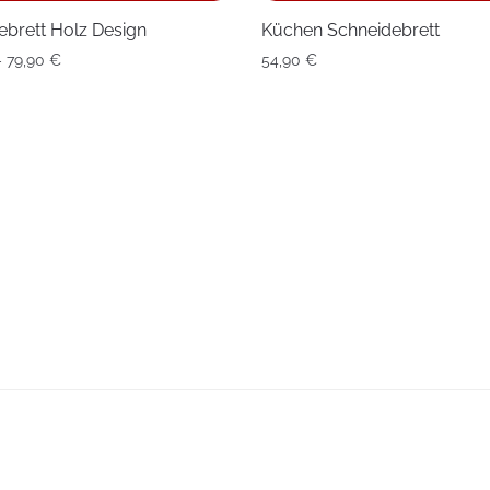
ebrett Holz Design
Küchen Schneidebrett
Preisspanne:
–
79,90
€
54,90
€
49,90 €
bis
79,90 €