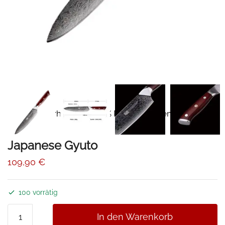
📦Erhalten Sie 15% Rabatt mit dem Code
-10%
DAMAST15
Japanese Gyuto
109,90
€
100 vorrätig
Japanese
In den Warenkorb
Gyuto