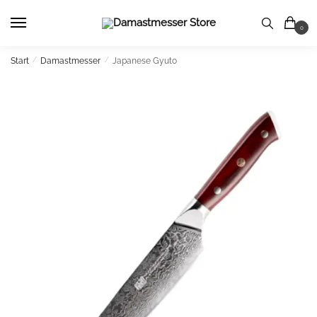
Skip
Skip
to
to
0
navigation
content
Start
/
Damastmesser
/
Japanese Gyuto