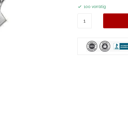
100 vorrätig
Nakiri
Japanisches
Messer
Menge