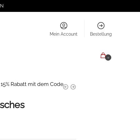
EN
Mein Account
Bestellung
0,00
€
0
e 15% Rabatt mit dem Code
isches