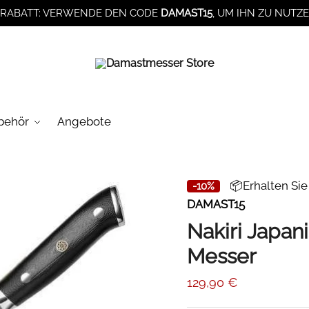
RABATT: VERWENDE DEN CODE
DAMAST15
, UM IHN ZU NUTZ
behör
Angebote
📦Erhalten Si
-10%
DAMAST15
Nakiri Japan
Messer
129,90
€