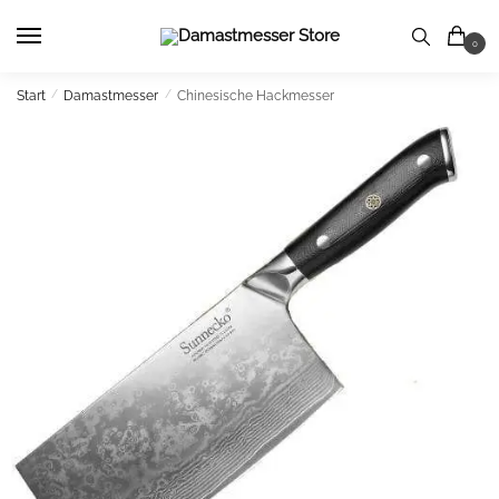
Skip
Skip
to
to
0
navigation
content
Start
/
Damastmesser
/
Chinesische Hackmesser