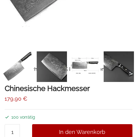
📦Erhalten Sie 15% Rabatt mit dem Code
-10%
DAMAST15
Chinesische Hackmesser
179,90
€
100 vorrätig
Chinesische
In den Warenkorb
Hackmesser